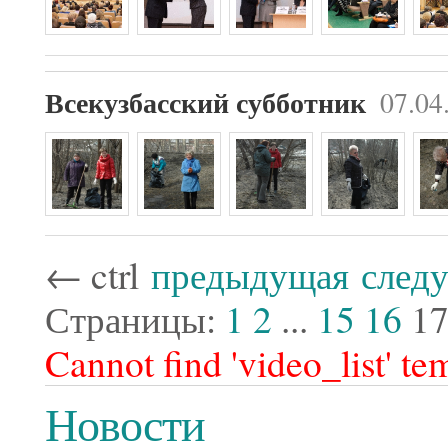
07.04
Всекузбасский субботник
←
ctrl
предыдущая
след
Страницы:
1
2
...
15
16
1
Cannot find 'video_list' te
Новости