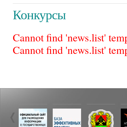
Конкурсы
Cannot find 'news.list' temp
Cannot find 'news.list' temp