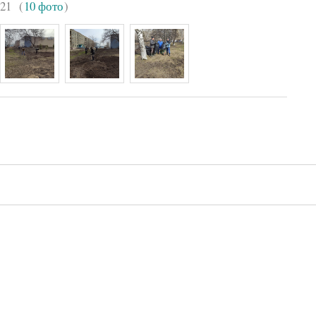
021
(
10 фото
)
'