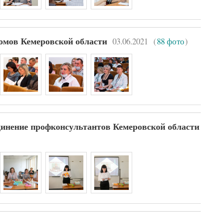
03.06.2021
(
88 фото
)
омов Кемеровской области
динение профконсультантов Кемеровской области