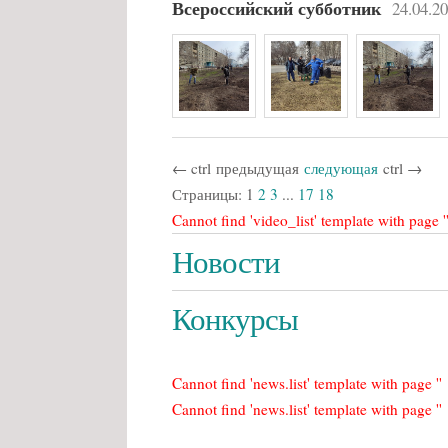
24.04.2
Всероссийский субботник
←
ctrl
предыдущая
следующая
ctrl
→
Страницы:
1
2
3
...
17
18
Cannot find 'video_list' template with page '
Новости
Конкурсы
Cannot find 'news.list' template with page ''
Cannot find 'news.list' template with page ''