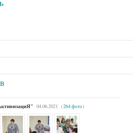
ь
в
04.06.2021
(
264 фото
)
АктивизациЯ"