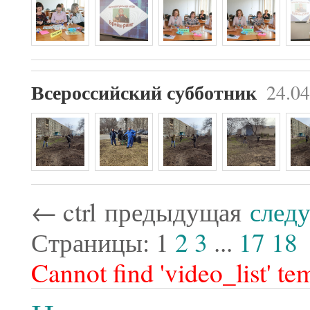
24.04
Всероссийский субботник
←
ctrl
предыдущая
след
Страницы:
1
2
3
...
17
18
Cannot find 'video_list' te