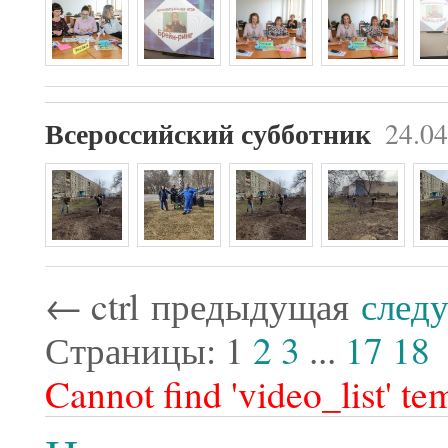
24.04
Всероссийский субботник
←
ctrl
предыдущая
след
Страницы:
1
2
3
...
17
18
Cannot find 'video_list' te