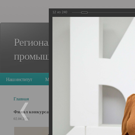
12
из
240
Региональный стандарт кад
промышленного роста в Кем
Наш институт
Мероприятия
Деятельность
Ресурс
опросы
Главная
Финал конкурса «Преподаватель года»
02.04.2021