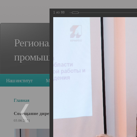
1
из
88
Региональный стандарт кад
промышленного роста в Кем
Наш институт
Мероприятия
Деятельность
Ресурс
опросы
Главная
Совещание директоров детских домов Кемеровской обла
03.06.2021