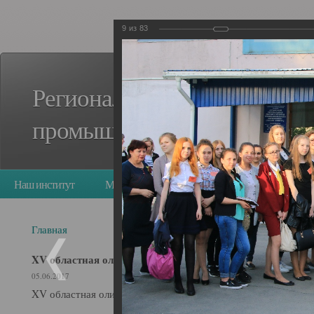
9
из
83
Региональный стандарт кад
промышленного роста в Кем
Наш институт
Мероприятия
Деятельность
Ресурс
опросы
Главная
XV областная олимпиада - 2017
05.06.2017
XV областная олимпиада - 2017